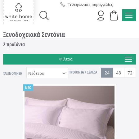
Τηλεφωνικές παραγγελίες
MEN
ΑΝΑΖΗΤΗΣΗ
Ξενοδοχειακά Σεντόνια
2
προϊόντα
Φίλτρα
ΠΡΟΙΟΝΤΑ / ΣΕΛΙΔΑ
24
48
72
ΤΑΞΙΝΟΜΗΣΗ
NEO