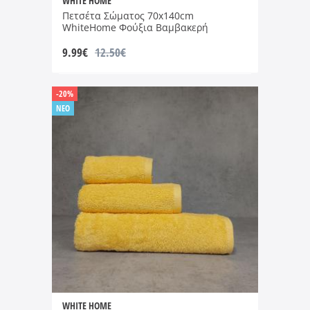
WHITE HOME
Πετσέτα Σώματος 70x140cm
WhiteHome Φούξια Βαμβακερή
9.99
€
12.50€
-20%
NEO
WHITE HOME